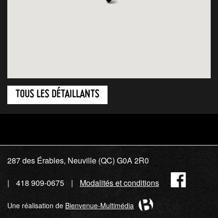
TOUS LES DÉTAILLANTS
287 des Érables, Neuville (QC) G0A 2R0
Fac
418 909-0675
Modalités et conditions
Une réalisation de
Bienvenue-Multimédia