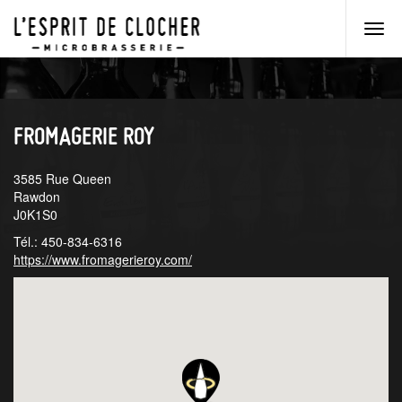
Men
princ
Aller
Aller
au
au
menu
contenu
principal
principal
FROMAGERIE ROY
3585 Rue Queen
Rawdon
J0K1S0
Tél.: 450-834-6316
https://www.fromagerieroy.com/