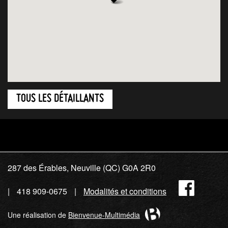
TOUS LES DÉTAILLANTS
287 des Érables, Neuville (QC) G0A 2R0
Fac
418 909-0675
Modalités et conditions
Une réalisation de
Bienvenue-Multimédia