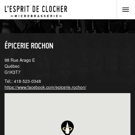
Men
princ
Aller
Aller
au
au
menu
contenu
principal
principal
ÉPICERIE ROCHON
98 Rue Arago E
Québec
G1K3T7
Tél.: 418-523-0348
https://www.facebook.com/epicerie.rochon/