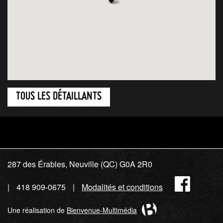
TOUS LES DÉTAILLANTS
287 des Érables, Neuville (QC) G0A 2R0
Fac
418 909-0675
Modalités et conditions
Une réalisation de
Bienvenue-Multimédia