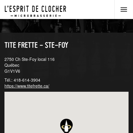
Men
princ
Aller
Aller
au
au
menu
contenu
principal
principal
TITE FRETTE - STE-FOY
2750 Ch Ste-Foy local 116
Québec
G1V1V6
Tél.: 418-614-3904
https://www.titefrette.ca/