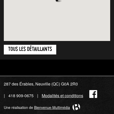
TOUS LES DÉTAILLANTS
287 des Érables, Neuville (QC) G0A 2R0
Fac
418 909-0675
Modalités et conditions
Une réalisation de
Bienvenue-Multimédia