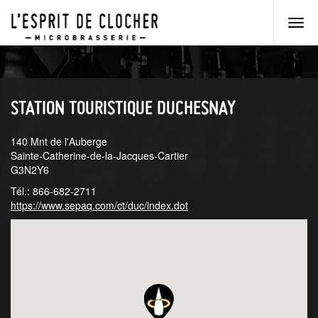
Men
princ
Aller
Aller
au
au
menu
contenu
principal
principal
STATION TOURISTIQUE DUCHESNAY
140 Mnt de l'Auberge
Sainte-Catherine-de-la-Jacques-Cartier
G3N2Y6
Tél.: 866-682-2711
https://www.sepaq.com/ct/duc/index.dot