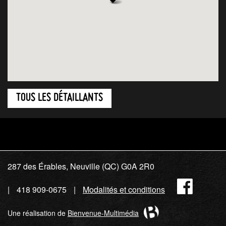
TOUS LES DÉTAILLANTS
287 des Érables, Neuville (QC) G0A 2R0
Fac
418 909-0675
Modalités et conditions
Une réalisation de
Bienvenue-Multimédia