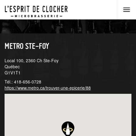
Men
princ
Aller
Aller
au
au
menu
contenu
principal
principal
METRO STE-FOY
Local 100, 2360 Ch Ste-Foy
Québec
G1V1T1
Tél.: 418-656-0728
https://www.metro.ca/trouver-une-epicerie/88