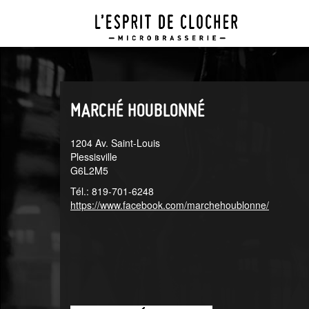
Aller
Aller
au
au
menu
contenu
principal
principal
MARCHÉ HOUBLONNÉ
1204 Av. Saint-Louis
Plessisville
G6L2M5
Tél.: 819-701-6248
https://www.facebook.com/marchehoublonne/