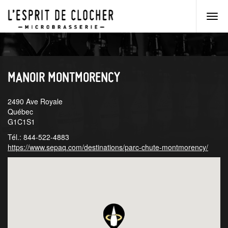
Men
princ
Aller
Aller
au
au
menu
contenu
principal
principal
MANOIR MONTMORENCY
2490 Ave Royale
Québec
G1C1S1
Tél.: 844-522-4883
https://www.sepaq.com/destinations/parc-chute-montmorency/