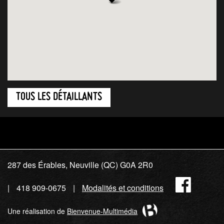
TOUS LES DÉTAILLANTS
287 des Érables, Neuville (QC) G0A 2R0
Fac
418 909-0675
Modalités et conditions
Une réalisation de
Bienvenue-Multimédia