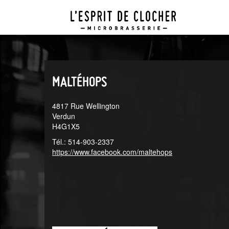
Aller
Aller
au
au
menu
contenu
principal
principal
MALTÉHOPS
4817 Rue Wellington
Verdun
H4G1X5
Tél.: 514-903-2337
https://www.facebook.com/maltehops