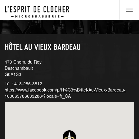
Men
princ
Aller
Aller
au
au
menu
contenu
principal
principal
HÔTEL AU VIEUX BARDEAU
479 Chem. du Roy
Deschambault
G0A1S0
Tél.: 418-286-3812
https://www.facebook.com/p/H%C3%B4tel-Au-Vieux-Bardeau-
100063786633286/?locale=fr_CA