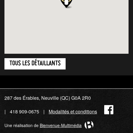
TOUS LES DÉTAILLANTS
287 des Érables, Neuville (QC) G0A 2R0
Fac
418 909-0675
Modalités et conditions
Une réalisation de
Bienvenue-Multimédia