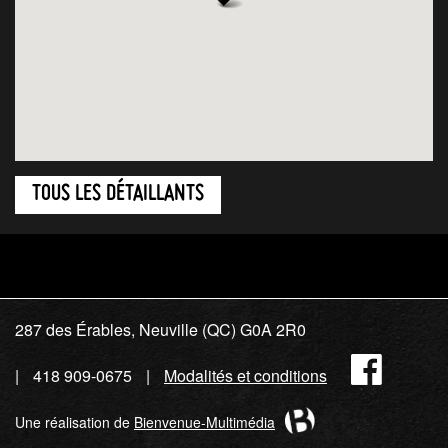
TOUS LES DÉTAILLANTS
287 des Érables, Neuville (QC) G0A 2R0
Fac
418 909-0675
Modalités et conditions
Une réalisation de
Bienvenue-Multimédia