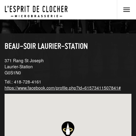
Men
princ
Aller
Aller
au
au
menu
contenu
principal
principal
BEAU-SOIR LAURIER-STATION
371 Rang St Joseph
Laurier-Station
G0S1N0
Tél.: 418-728-4161
https://www.facebook.com/profile.php?id=61573411507841#