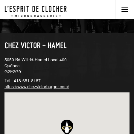
Men
princ
Aller
Aller
au
au
menu
contenu
principal
principal
CHEZ VICTOR - HAMEL
5050 Bd Wilfrid-Hamel Local 400
Québec
G2E2G9
Tél.: 418-651-8187
https://www.chezvictorburger.com/