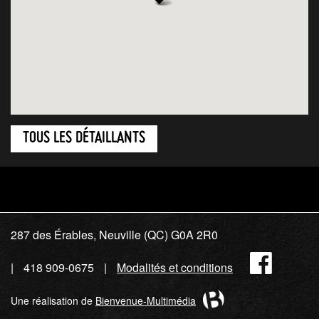
TOUS LES DÉTAILLANTS
287 des Érables, Neuville (QC) G0A 2R0
Fac
418 909-0675
Modalités et conditions
Une réalisation de
Bienvenue-Multimédia