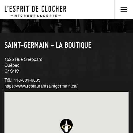
Men
princ
Aller
Aller
au
au
menu
contenu
principal
principal
SAINT-GERMAIN - LA BOUTIQUE
1525 Rue Sheppard
Québec
G1S1K1
Tél.: 418-681-6035
https://www.restaurantsaintgermain.ca/