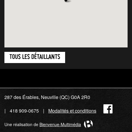
TOUS LES DÉTAILLANTS
287 des Érables, Neuville (QC) G0A 2R0
Fac
418 909-0675
Modalités et conditions
Une réalisation de
Bienvenue-Multimédia