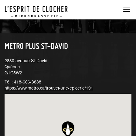
Men
princ
Aller
Aller
au
au
menu
contenu
principal
principal
METRO PLUS ST-DAVID
2830 avenue St-David
Québec
G1C5W2
Tél.: 418-666-3888
https://www.metro.ca/trouver-une-epicerie/191