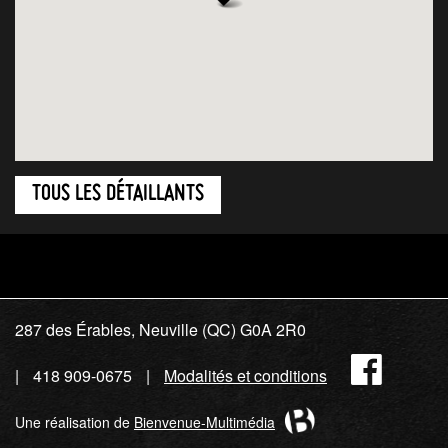
TOUS LES DÉTAILLANTS
287 des Érables, Neuville (QC) G0A 2R0
Fac
418 909-0675
Modalités et conditions
Une réalisation de
Bienvenue-Multimédia